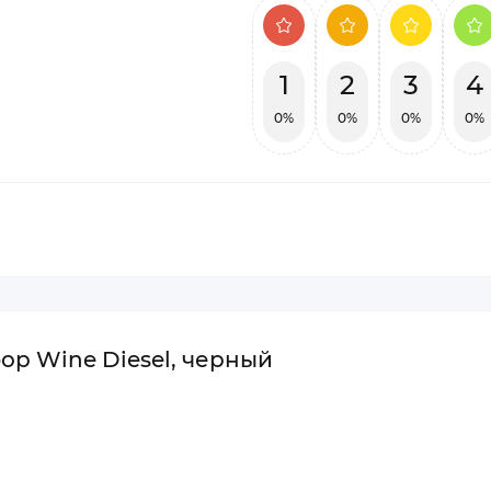
1
2
3
4
0%
0%
0%
0%
ор Wine Diesel, черный