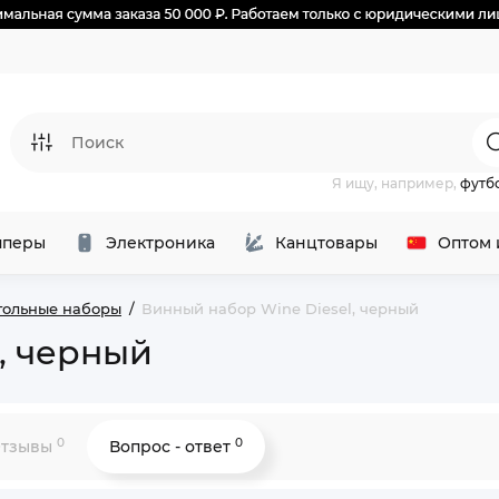
Я ищу, например,
футб
перы
Электроника
Канцтовары
Оптом 
гольные наборы
Винный набор Wine Diesel, черный
, черный
0
0
тзывы
Вопрос - ответ