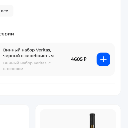
 все
 серии
Винный набор Veritas,
черный с серебристым
4605 ₽
Винный набор Veritas, с
штопором