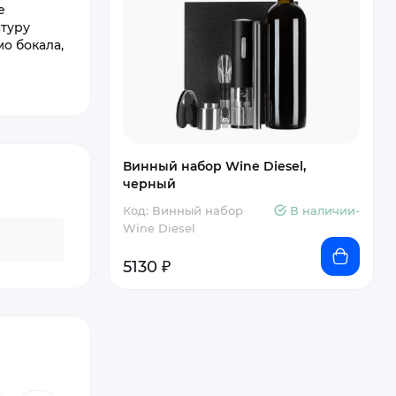
е
атуру
о бокала,
Винный набор Wine Diesel,
черный
Код: Винный набор
В наличии-
Wine Diesel
5130 ₽