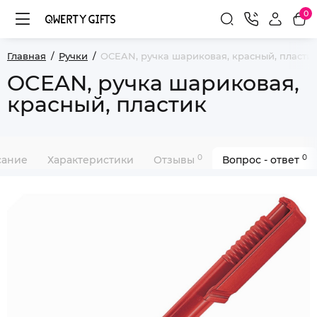
0
Главная
Ручки
OCEAN, ручка шариковая, красный, пласти
OCEAN, ручка шариковая,
красный, пластик
0
0
сание
Характеристики
Отзывы
Вопрос - ответ