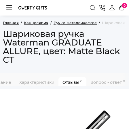
0
Главная
Канцелярия
Ручки металлические
Шариковая ру
Шариковая ручка
Waterman GRADUATE
ALLURE, цвет: Matte Black
CT
0
0
сание
Характеристики
Отзывы
Вопрос - ответ