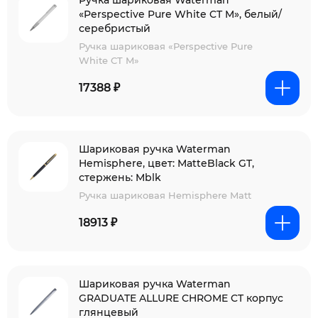
Ручка шариковая Waterman
«Perspective Pure White CT M», белый/
серебристый
Ручка шариковая «Perspective Pure
White CT M»
17388 ₽
Шариковая ручка Waterman
Hemisphere, цвет: MatteBlack GT,
стержень: Mblk
Ручка шариковая Hemisphere Matt
18913 ₽
Шариковая ручка Waterman
GRADUATE ALLURE CHROME CT корпус
глянцевый