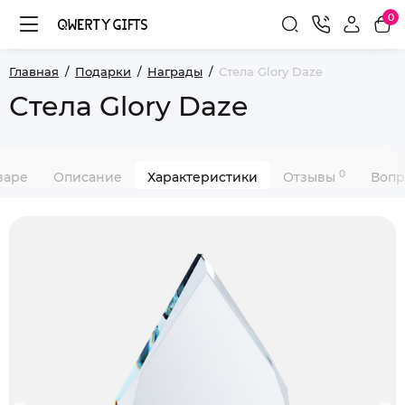
0
Главная
Подарки
Награды
Стела Glory Daze
Стела Glory Daze
0
варе
Описание
Характеристики
Отзывы
Вопр