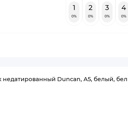
1
2
3
4
0%
0%
0%
0%
к недатированный Duncan, А5, белый, бе