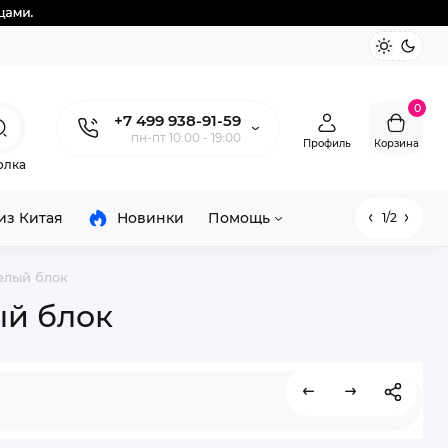
0
+7 499 938-91-59
пн-пт 10:00 - 19:00
Профиль
Корзина
олка
из Китая
Новинки
Помощь
1/2
елый блок
ый блок