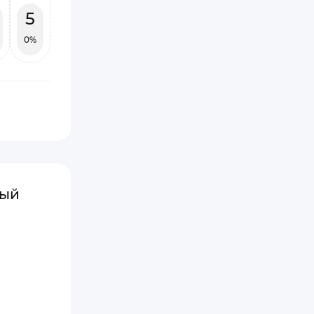
5
0%
лый