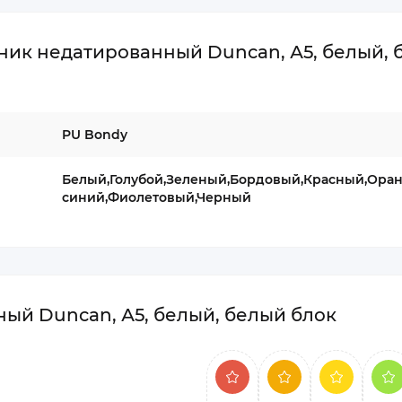
ик недатированный Duncan, А5, белый, 
PU Bondy
Белый,Голубой,Зеленый,Бордовый,Красный,Ора
синий,Фиолетовый,Черный
ый Duncan, А5, белый, белый блок