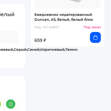
белый
Ежедневник недатированный
Duncan, А5, белый, белый блок
Код: HG-24607
Под заказ
659 ₽
нжевый,Серый,Синий,Коричневый,Темно-