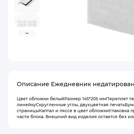
Описание Ежедневник недатированн
Цвет обложки белыйРазмер 145*205 ммПереплет т
линейкуСкругленные углы, двухцветная печатьБума
страницыКаптал и ляссе в цвет обложкиУпаковка 
части блока. Внешний вид изделия остается без и