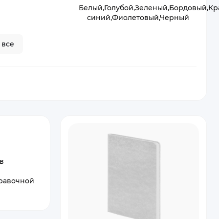
Белый,Голубой,Зеленый,Бордовый,К
синий,Фиолетовый,Черный
 все
в
правочной