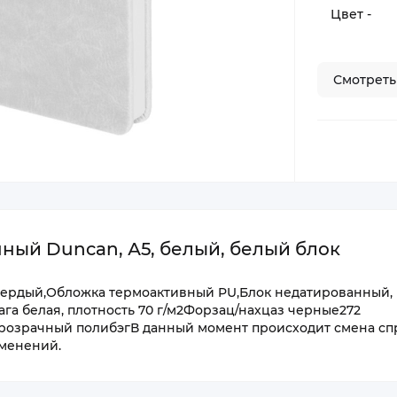
Цвет -
Смотреть
ый Duncan, А5, белый, белый блок
вердый,Обложка термоактивный PU,Блок недатированный, 
га белая, плотность 70 г/м2Форзац/нахцаз черные272
прозрачный полибэгВ данный момент происходит смена с
зменений.