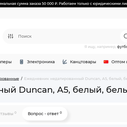
Я ищу, например,
футб
перы
Электроника
Канцтовары
Оптом 
рованные
Ежедневник недатированный Duncan, А5, белый, б
ый Duncan, А5, белый, бел
0
0
тзывы
Вопрос - ответ