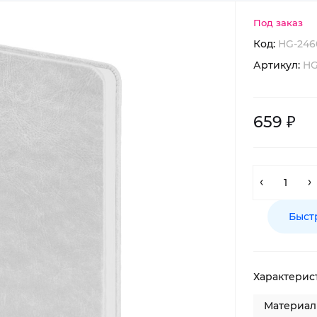
Под заказ
Код:
HG-246
Артикул:
HG
659 ₽
Быст
Характерис
Материал 