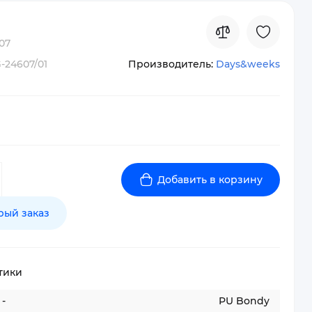
07
-24607/01
Производитель:
Days&weeks
Добавить в корзину
рый заказ
тики
-
PU Bondy