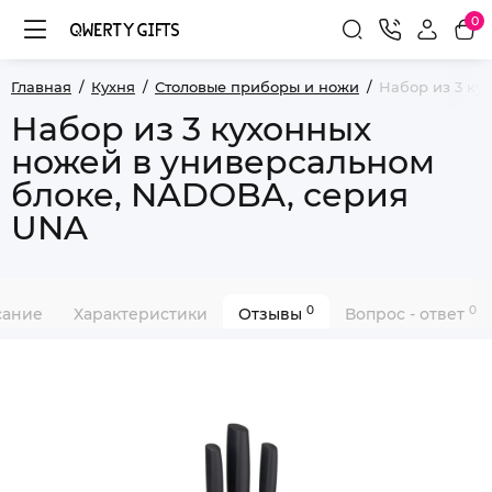
0
Главная
Кухня
Столовые приборы и ножи
Набор из 3 ку
Набор из 3 кухонных
ножей в универсальном
блоке, NADOBA, серия
UNA
0
0
сание
Характеристики
Отзывы
Вопрос - ответ