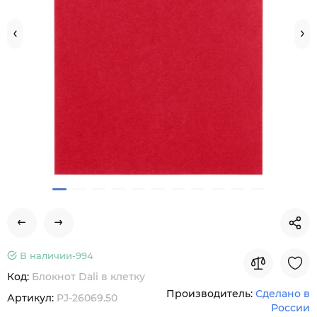
В наличии-
994
Код:
Блокнот Dali в клетку
Производитель:
Сделано в
Артикул:
PJ-26069.50
России