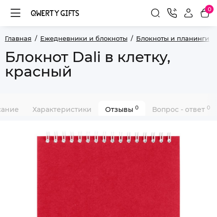
0
Главная
Ежедневники и блокноты
Блокноты и планинги
Блокнот Dali в клетку,
красный
0
0
сание
Характеристики
Отзывы
Вопрос - ответ