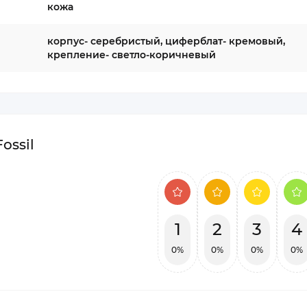
кожа
корпус- серебристый, циферблат- кремовый,
крепление- светло-коричневый
ossil
1
2
3
4
0%
0%
0%
0%