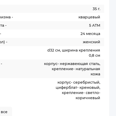
35 г.
изма -
кварцевый
а -
5 ATM
-
24 месяца
л) -
женский
d32 см, ширина крепления
0,8 см
-
корпус- нержавеющая сталь,
крепление- натуральная
кожа
корпус- серебристый,
циферблат- кремовый,
крепление- светло-
коричневый
 все