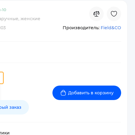
-
10
аручные, женские
103
Производитель:
Field&CO
Добавить в корзину
рый заказ
тики