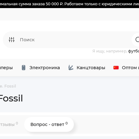
Я ищу, например,
футб
перы
Электроника
Канцтовары
Оптом 
. Fossil
ossil
0
0
тзывы
Вопрос - ответ