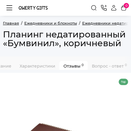
0
Главная
Ежедневники и блокноты
Ежедневники недатир
Планинг недатированный
«Бумвинил», коричневый
0
0
сание
Характеристики
Отзывы
Вопрос - ответ
Top