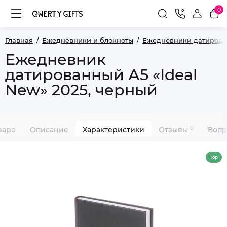
0
Главная
Ежедневники и блокноты
Ежедневники датиров
Ежедневник
датированный А5 «Ideal
New» 2025, черный
0
варе
Описание
Характеристики
Отзывы
Вопр
Top