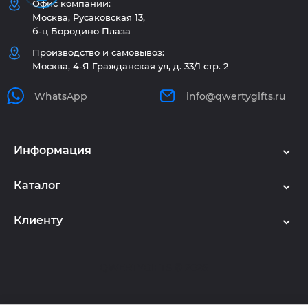
Офис компании:
Москва, Русаковская 13,
б-ц Бородино Плаза
Производство и самовывоз:
Москва, 4-Я Гражданская ул, д. 33/1 стр. 2
WhatsApp
info@qwertygifts.ru
Информация
Каталог
Клиенту
Используем куки и рекомендательные
технологии
🍪
Наш сайт использует cookie. Продолжая
QWERTYGIFTS © 2026
пользоваться сайтом, вы соглашаетесь на обработку
персональных данных в соответствии
с
политикой конфиденциальности
и
политикой