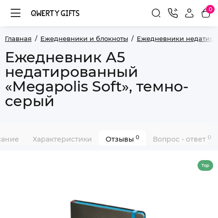
0
Главная
Ежедневники и блокноты
Ежедневники недатир
Ежедневник А5
недатированный
«Megapolis Soft», темно-
серый
0
0
сание
Характеристики
Отзывы
Вопрос - ответ
Top