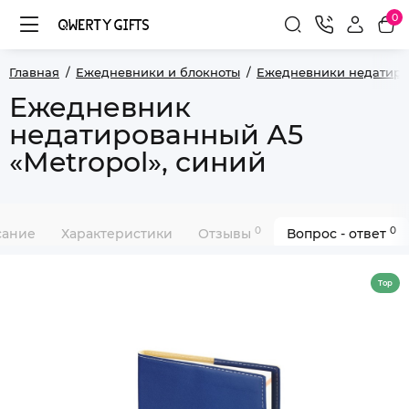
0
Главная
Ежедневники и блокноты
Ежедневники недатир
Ежедневник
недатированный А5
«Metropol», синий
0
0
сание
Характеристики
Отзывы
Вопрос - ответ
Top