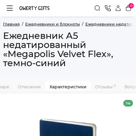
0
Главная
Ежедневники и блокноты
Ежедневники недатир
Ежедневник А5
недатированный
«Megapolis Velvet Flex»,
темно-синий
0
варе
Описание
Характеристики
Отзывы
Вопр
Top