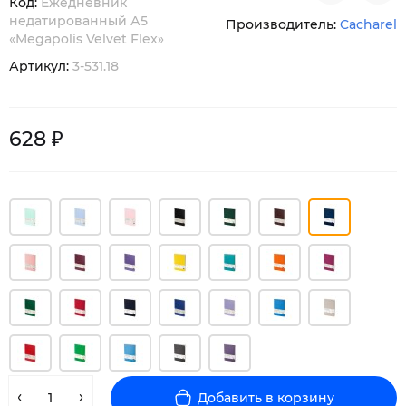
Код:
Ежедневник
недатированный А5
Производитель:
Cacharel
«Megapolis Velvet Flex»
Артикул:
3-531.18
628 ₽
Добавить в корзину