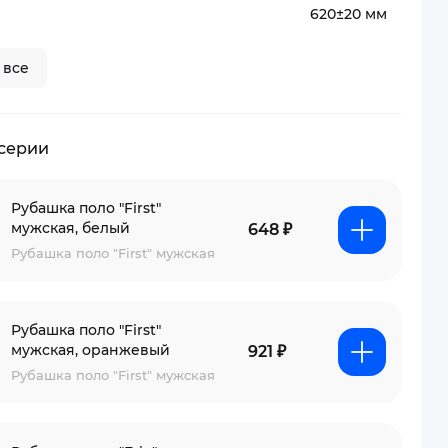
620±20 мм
 все
 серии
Рубашка поло "First"
мужская, белый
648 ₽
Рубашка поло "First" мужская
Рубашка поло "First"
мужская, оранжевый
921 ₽
Рубашка поло "First" мужская