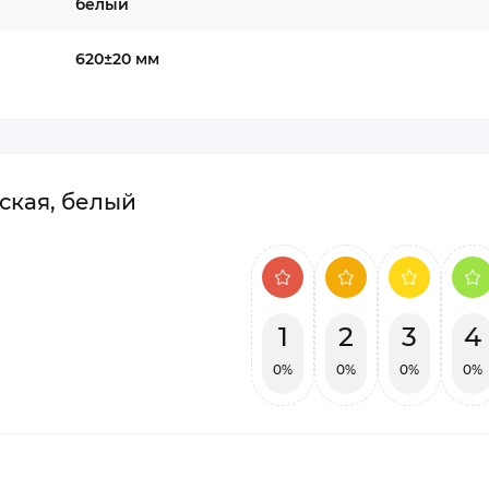
белый
620±20 мм
жская, белый
1
2
3
4
0%
0%
0%
0%