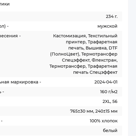
тики
234 г.
л) -
мужской
несения -
Кастомизация, Текстильный
принтер, Трафаретная
печать, Вышивка, DTF
(ПолноЦвет), Термотрансфер
Спецэффект, Флекстран,
Термотрансфер, Трафаретная
печать Спецэффект
ьная маркировка -
2024-04-01
 -
160 г/м2
2XL, 56
765±30 мм, 240±15 мм
-
100% хлопок
белый