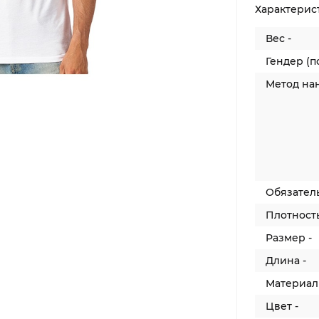
Характерис
Вес -
Гендер (по
Метод на
Обязател
Плотность
Размер -
Длина -
Материал 
Цвет -