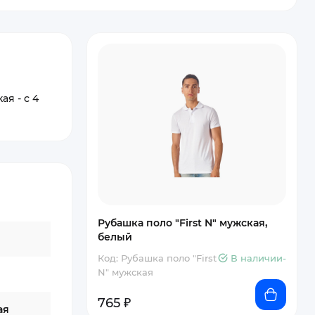
ая - с 4
Рубашка поло "First N" мужская,
белый
Код: Рубашка поло "First
В наличии-
N" мужская
765 ₽
ая