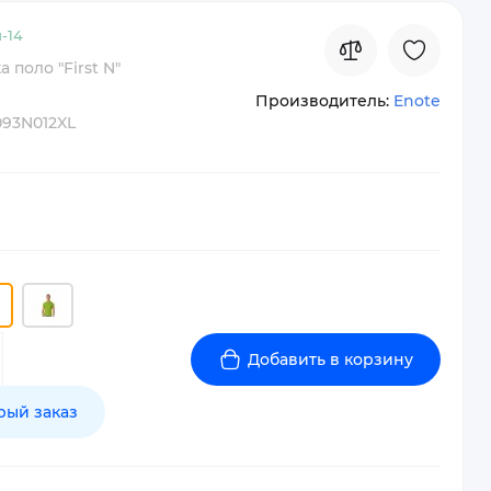
-
14
 поло "First N"
Производитель:
Enote
093N012XL
Добавить в корзину
рый заказ