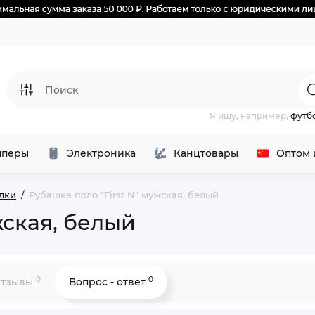
Я ищу, например,
футб
перы
Электроника
Канцтовары
Оптом 
лки
Рубашка поло "First N" мужская, белый
жская, белый
0
0
тзывы
Вопрос - ответ