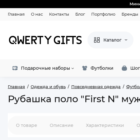
Главная
О нас
Контакты
Блог
Портфолио
Бренды
Каталог
Подарочные наборы
Футболки
Шоп
Главная
Одежда и обувь
Повседневная одежда
Футбо
Рубашка поло "First N" му
О товаре
Описание
Характеристики
О