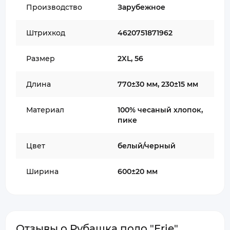
Производство
Зарубежное
Штрихкод
4620751871962
Размер
2XL, 56
Длина
770±30 мм, 230±15 мм
Материал
100% чесаный хлопок,
пике
Цвет
белый/черный
Ширина
600±20 мм
Отзывы о Рубашка поло "Erie"