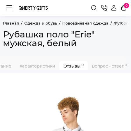
0
Главная
Одежда и обувь
Повседневная одежда
Футболк
Рубашка поло "Erie"
мужская, белый
0
0
сание
Характеристики
Отзывы
Вопрос - ответ