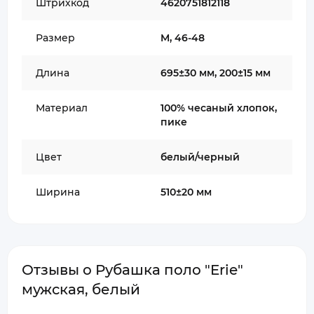
Штрихкод
4620751812118
Размер
M, 46-48
Длина
695±30 мм, 200±15 мм
Материал
100% чесаный хлопок,
пике
Цвет
белый/черный
Ширина
510±20 мм
Отзывы о Рубашка поло "Erie"
мужская, белый