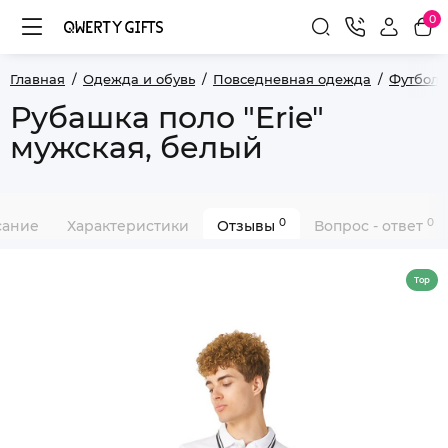
0
Главная
Одежда и обувь
Повседневная одежда
Футболк
Рубашка поло "Erie"
мужская, белый
0
0
сание
Характеристики
Отзывы
Вопрос - ответ
Top