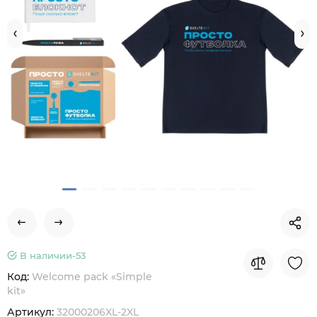
В наличии-
53
Код:
Welcome pack «Simple
kit»
Артикул:
32000206XL-2XL