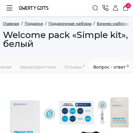
0
Главная
Подарки
Подарочные наборы
Бизнес-наборы
Welcome pack «Simple kit»,
белый
0
0
сание
Характеристики
Отзывы
Вопрос - ответ