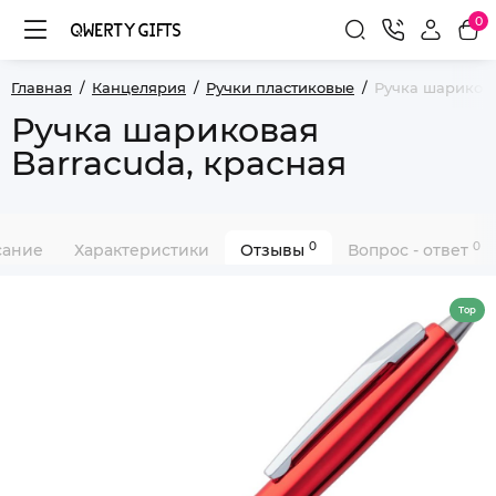
0
Главная
Канцелярия
Ручки пластиковые
Ручка шарикова
Ручка шариковая
Barracuda, красная
0
0
сание
Характеристики
Отзывы
Вопрос - ответ
Top