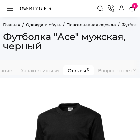
0
Главная
Одежда и обувь
Повседневная одежда
Футболк
Футболка "Ace" мужская,
черный
0
0
сание
Характеристики
Отзывы
Вопрос - ответ