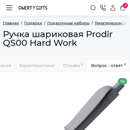
0
Главная
Подарки
Подарочные наборы
Тематические и 
Ручка шариковая Prodir
QS00 Hard Work
0
0
сание
Характеристики
Отзывы
Вопрос - ответ
Top