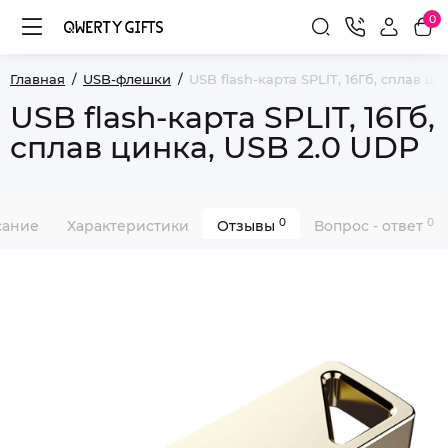
0
Главная
USB-флешки
USB flash-карта SPLIT, 16Гб, сплав ци
USB flash-карта SPLIT, 16Гб,
сплав цинка, USB 2.0 UDP
0
0
сание
Характеристики
Отзывы
Вопрос - ответ