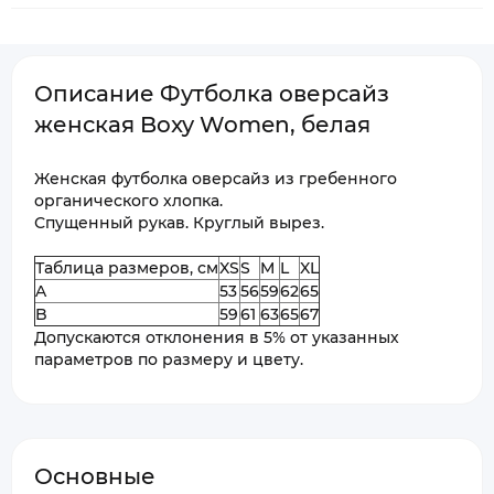
Описание Футболка оверсайз
женская Boxy Women, белая
Женская футболка оверсайз из гребенного
органического хлопка.
Спущенный рукав. Круглый вырез.
Таблица размеров, см
XS
S
M
L
XL
A
53
56
59
62
65
B
59
61
63
65
67
Допускаются отклонения в 5% от указанных
параметров по размеру и цвету.
Основные