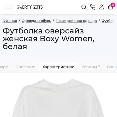
0
Главная
Одежда и обувь
Повседневная одежда
Футболк
Футболка оверсайз
женская Boxy Women,
белая
0
варе
Описание
Характеристики
Отзывы
Вопр