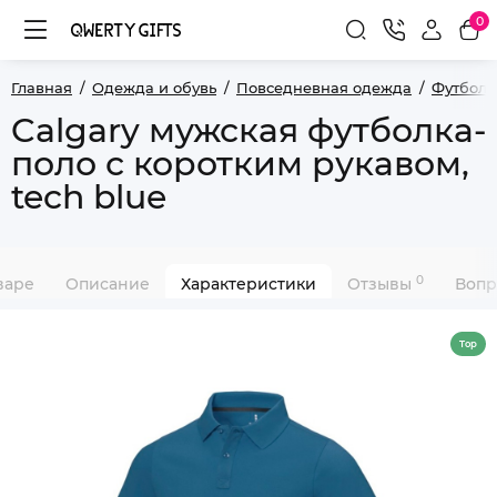
0
Главная
Одежда и обувь
Повседневная одежда
Футболк
Calgary мужская футболка-
поло с коротким рукавом,
tech blue
0
варе
Описание
Характеристики
Отзывы
Вопр
Top