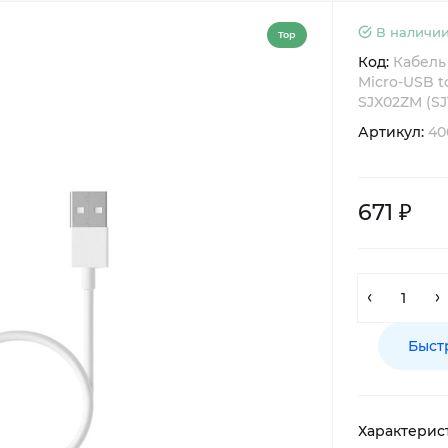
В наличии
Top
Код:
Кабель 
Micro-USB t
SJX02ZM (S
Артикул:
40
671 ₽
Быст
Характерис