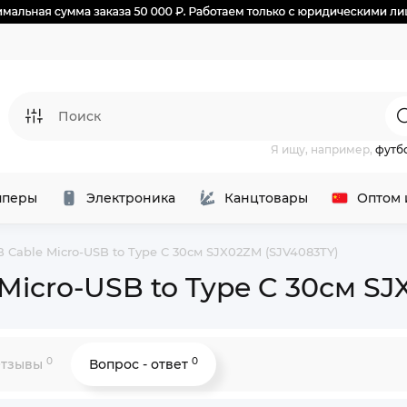
Я ищу, например,
футб
перы
Электроника
Канцтовары
Оптом 
SB Cable Micro-USB to Type C 30см SJX02ZM (SJV4083TY)
e Micro-USB to Type C 30см S
0
0
тзывы
Вопрос - ответ