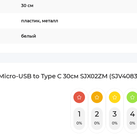
30 см
пластик, металл
белый
 Micro-USB to Type C 30см SJX02ZM (SJV408
1
2
3
4
0%
0%
0%
0%