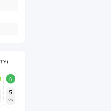
3TY)
5
0%