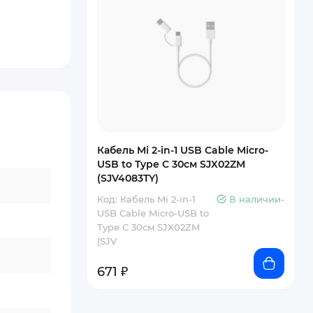
Кабель Mi 2-in-1 USB Cable Micro-
USB to Type C 30см SJX02ZM
(SJV4083TY)
Код: Кабель Mi 2-in-1
В наличии-
USB Cable Micro-USB to
Type C 30см SJX02ZM
(SJV
671 ₽