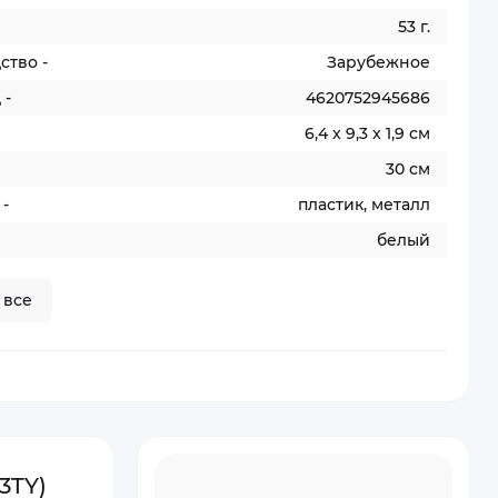
53 г.
ство -
Зарубежное
 -
4620752945686
6,4 x 9,3 x 1,9 см
30 см
-
пластик, металл
белый
 все
3TY)