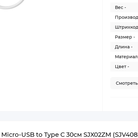
Вес -
Производ
Штрихкод
Размер -
Длина -
Материал 
Цвет -
Смотреть
 Micro-USB to Type C 30см SJX02ZM (SJV408