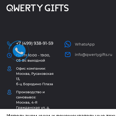
+7 (499) 938-91-59
WhatsApp
info@qwertygifts.ru
Пн-Пт 10:00 - 19:00,
Сб-Вс выходной
Офис компании:
Москва, Русаковская
13,
б-ц Бородино Плаза
Производство и
самовывоз:
Москва, 4-Я
Гражданская ул, д.
33/1 стр. 2