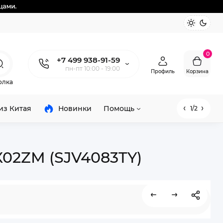
0
+7 499 938-91-59
пн-пт 10:00 - 19:00
Профиль
Корзина
олка
из Китая
Новинки
Помощь
1/2
JX02ZM (SJV4083TY)