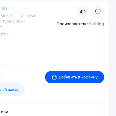
-
538
Mi 2-in-1 USB Cable
o Type C 30см
Производитель:
Sothing
JV
0097
Добавить в корзину
рый заказ
тики