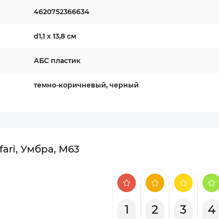
4620752366634
d1,1 х 13,8 см
АБС пластик
темно-коричневый, черный
ari, Умбра, M63
1
2
3
4