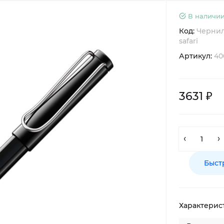
В наличии
Код:
Чернил
safari
Артикул:
40
3631 ₽
Быст
Характерис