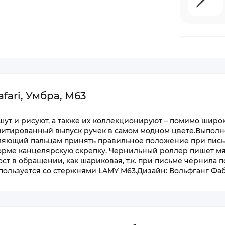
ari, Умбра, M63
шут и рисуют, а также их коллекционируют – помимо широ
митированный выпуск ручек в самом модном цвете.Выполн
оляющий пальцам принять правильное положение при пись
орме канцелярскую скрепку. Чернильный роллер пишет мя
ост в обращении, как шариковая, т.к. при письме чернила 
спользуется со стержнями LAMY М63.Дизайн: Вольфганг Фа