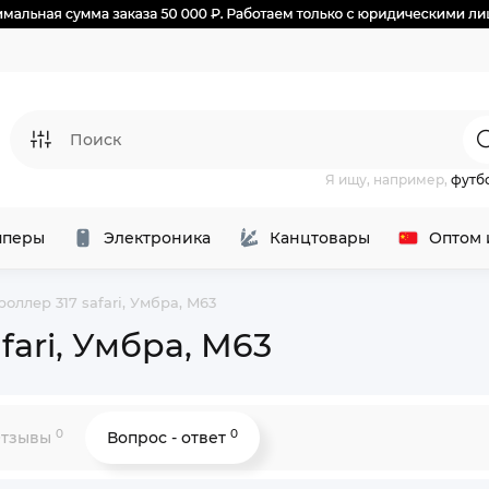
Я ищу, например,
футб
перы
Электроника
Канцтовары
Оптом 
оллер 317 safari, Умбра, M63
ari, Умбра, M63
0
0
тзывы
Вопрос - ответ