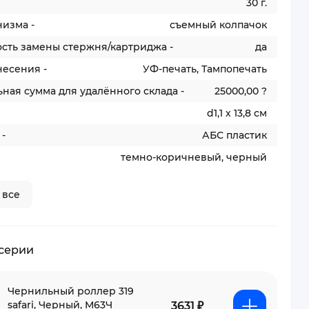
30 г.
изма -
съемный колпачок
сть замены стержня/картриджа -
да
несения -
УФ-печать, Тампопечать
ая сумма для удалённого склада -
25000,00 ?
d1,1 х 13,8 см
-
АБС пластик
темно-коричневый, черный
 все
 серии
Чернильный роллер 319
safari, Черный, M63Ч
3631 ₽