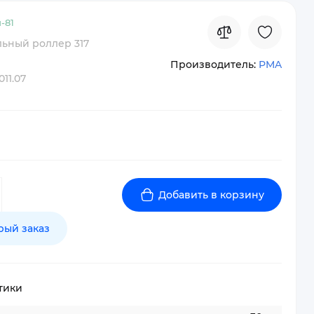
-
81
ьный роллер 317
Производитель:
PMA
011.07
Добавить в корзину
рый заказ
тики