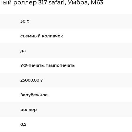
й роллер 317 safari, Умбра, M63
30 г.
съемный колпачок
да
УФ-печать, Тампопечать
25000,00 ?
Зарубежное
роллер
0,5