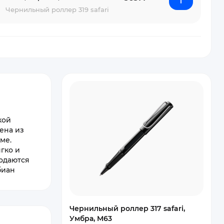
Чернильный роллер 319 safari
кой
ена из
ме.
гко и
подаются
биан
Чернильный роллер 317 safari,
Умбра, M63