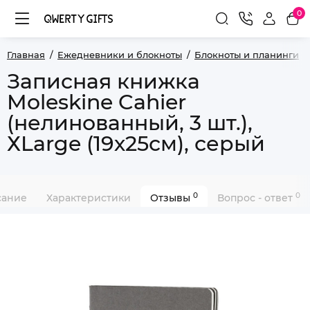
0
Главная
Ежедневники и блокноты
Блокноты и планинги
Записная книжка
Moleskine Cahier
(нелинованный, 3 шт.),
ХLarge (19х25см), серый
0
0
сание
Характеристики
Отзывы
Вопрос - ответ