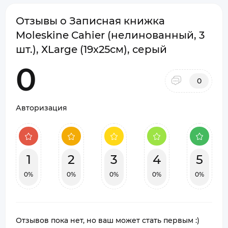
Отзывы о Записная книжка
Moleskine Cahier (нелинованный, 3
шт.), ХLarge (19х25см), серый
0
0
Авторизация
1
2
3
4
5
0%
0%
0%
0%
0%
Отзывов пока нет, но ваш может стать первым :)