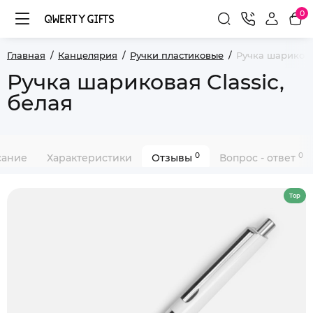
0
Главная
Канцелярия
Ручки пластиковые
Ручка шариковая
Ручка шариковая Classic,
белая
0
0
сание
Характеристики
Отзывы
Вопрос - ответ
Top