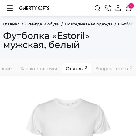
0
Главная
Одежда и обувь
Повседневная одежда
Футболк
Футболка «Estoril»
мужская, белый
0
0
сание
Характеристики
Отзывы
Вопрос - ответ