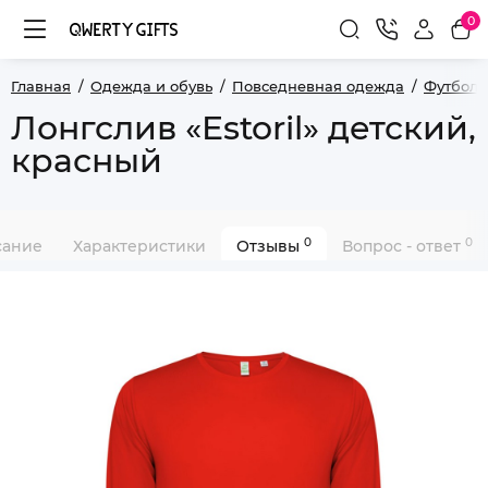
0
Главная
Одежда и обувь
Повседневная одежда
Футболк
Лонгслив «Estoril» детский,
красный
0
0
сание
Характеристики
Отзывы
Вопрос - ответ