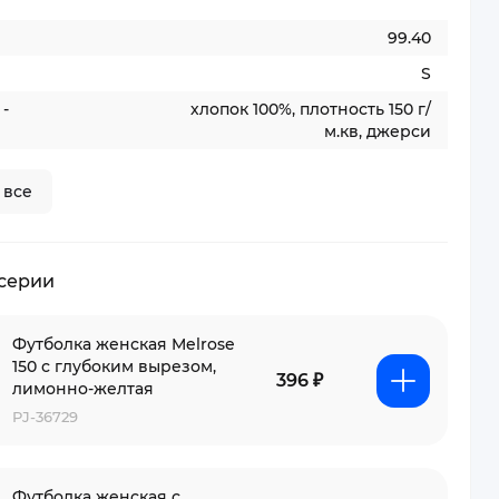
99.40
S
-
хлопок 100%, плотность 150 г/
м.кв, джерси
 все
 серии
Футболка женская Melrose
150 с глубоким вырезом,
396 ₽
лимонно-желтая
PJ-36729
Футболка женская с