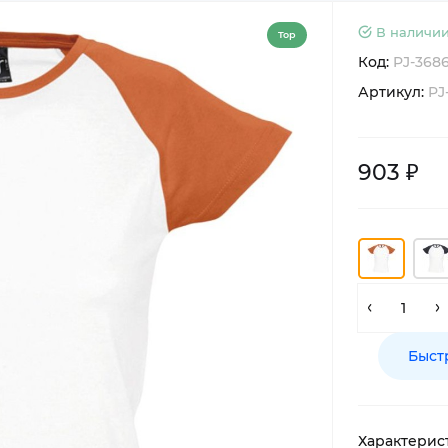
В наличии
Top
Код:
PJ-368
Артикул:
PJ
903 ₽
Быст
Характерис