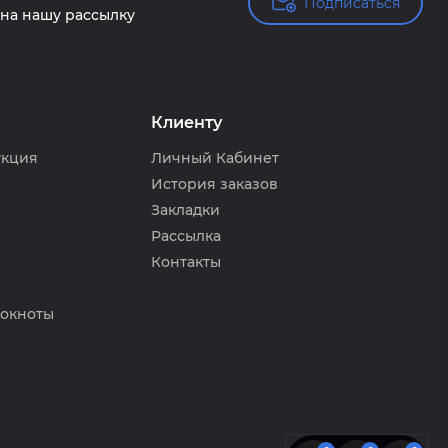
Подписаться
Подписаться
на нашу рассылку
Клиенту
укция
Личный Кабинет
История заказов
Закладки
Рассылка
Контакты
локноты
Согласен