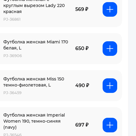
круглым вырезом Lady 220
569 ₽
красная
PJ-36861
Футболка женская Miami 170
белая, L
650 ₽
PJ-36906
Футболка женская Miss 150
темно-фиолетовая, L
490 ₽
PJ-36459
Футболка женская Imperial
Women 190, темно-синяя
697 ₽
(navy)
PJ-36546