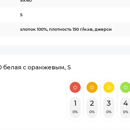
99.40
S
хлопок 100%, плотность 150 г/м.кв, джерси
0 белая с оранжевым, S
1
2
3
4
0%
0%
0%
0%