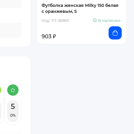
Футболка женская Milky 150 белая
с оранжевым, S
Код: PJ-36865
В наличии-
903 ₽
5
0%