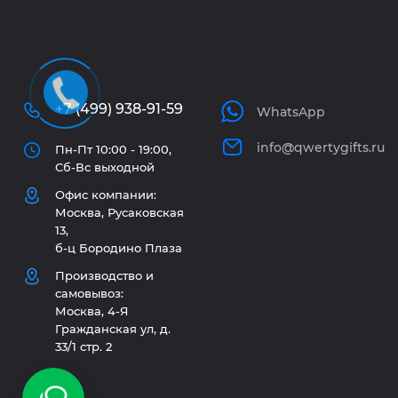
+7 (499) 938-91-59
WhatsApp
info@qwertygifts.ru
Пн-Пт 10:00 - 19:00,
Сб-Вс выходной
Офис компании:
Москва, Русаковская
13,
б-ц Бородино Плаза
Производство и
самовывоз:
Москва, 4-Я
Гражданская ул, д.
33/1 стр. 2
Используем куки и рекомендательные тех
Наш сайт использует cookie. Продолжая пользоваться 
данных в соответствии