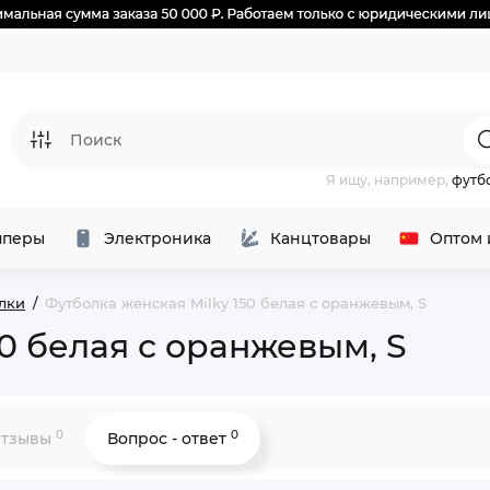
Я ищу, например,
футб
перы
Электроника
Канцтовары
Оптом 
лки
Футболка женская Milky 150 белая с оранжевым, S
0 белая с оранжевым, S
0
0
тзывы
Вопрос - ответ