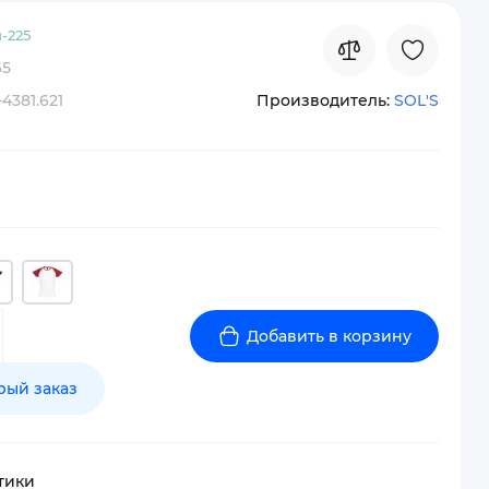
-
225
65
-4381.621
Производитель:
SOL'S
Добавить в корзину
рый заказ
тики