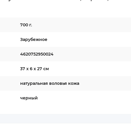
700 г.
Зарубежное
4620752950024
37 х 6 х 27 см
натуральная воловья кожа
черный