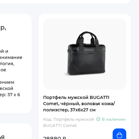
р,
ой и
 внимание
логия,
ное
лением
ческой
: 37 х 6
Портфель мужской BUGATTI
Comet, чёрный, воловья кожа/
полиэстер, 37х6х27 см
Код: Портфель мужской
В наличии-
BUGATTI Comet
ья