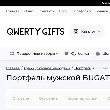
Главная
О нас
Контакты
Блог
Портфолио
Бренды
Каталог
Подарочные наборы
Футболки
Шоп
Главная
Сумки, рюкзаки, чемоданы
Портфели
Портфел
Портфель мужской BUGATTI
О товаре
Описание
Характеристики
О