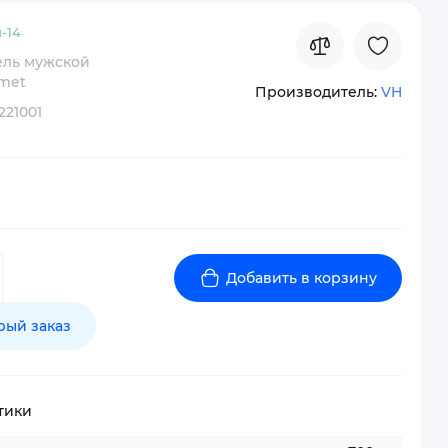
-
14
ль мужской
met
Производитель:
VH
221001
Добавить в корзину
рый заказ
тики