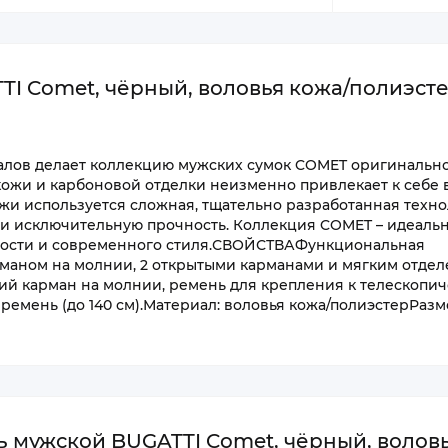
I Comet, чёрный, воловья кожа/полиэсте
ов делает коллекцию мужских сумок COMET оригинальн
кожи и карбоновой отделки неизменно привлекает к себе
жи используется сложная, тщательно разработанная техно
и исключительную прочность. Коллекция COMET – идеаль
ности и современного стиля.СВОЙСТВАФункциональная
рманом на молнии, 2 открытыми карманами и мягким отде
дний карман на молнии, ремень для крепления к телескопи
мень (до 140 см).Материал: воловья кожа/полиэстерРазмер
 мужской BUGATTI Comet, чёрный, волов