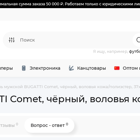
Я ищу, например,
футб
перы
Электроника
Канцтовары
Оптом 
ь мужской BUGATTI Comet, чёрный, воловья кожа/полиэстер, 37
 Comet, чёрный, воловья ко
0
0
тзывы
Вопрос - ответ