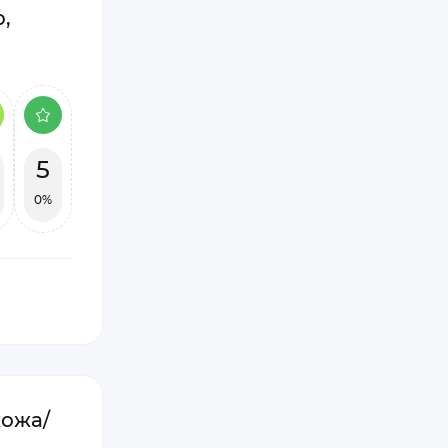
,
5
0%
кожа/