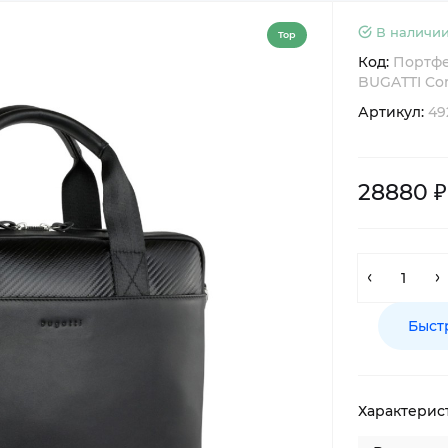
В наличии
Top
Код:
Портфе
BUGATTI Co
Артикул:
49
28880 ₽
Быст
Характерис