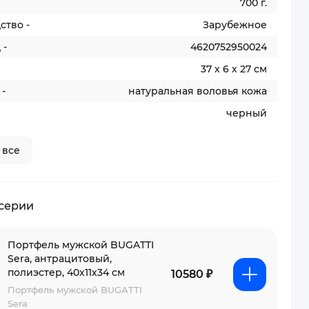
700 г.
ство -
Зарубежное
 -
4620752950024
37 х 6 х 27 см
-
натуральная воловья кожа
черный
 все
 серии
Портфель мужской BUGATTI
Sera, антрацитовый,
полиэстер, 40х11х34 см
10580 ₽
Портфель мужской BUGATTI
Sera