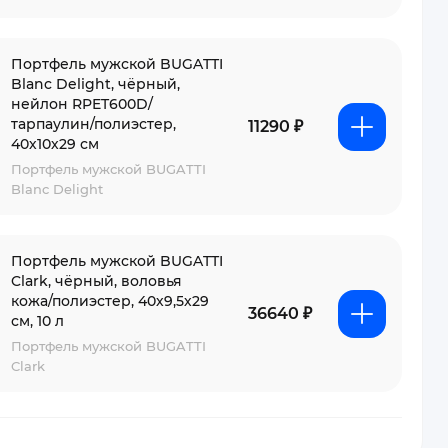
Портфель мужской BUGATTI
Blanc Delight, чёрный,
нейлон RPET600D/
тарпаулин/полиэстер,
11290 ₽
40х10х29 см
Портфель мужской BUGATTI
Blanc Delight
Портфель мужской BUGATTI
Clark, чёрный, воловья
кожа/полиэстер, 40х9,5х29
36640 ₽
см, 10 л
Портфель мужской BUGATTI
Clark