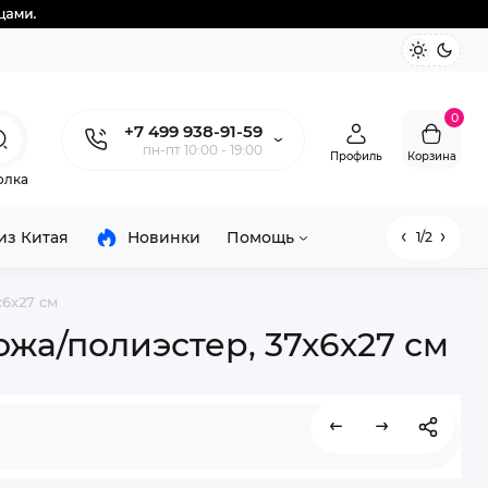
0
+7 499 938-91-59
пн-пт 10:00 - 19:00
Профиль
Корзина
олка
из Китая
Новинки
Помощь
1/2
х6х27 см
жа/полиэстер, 37х6х27 см