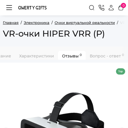
0
Главная
Электроника
Очки виртуальной реальности
VR-
VR-очки HIPER VRR (Р)
0
0
сание
Характеристики
Отзывы
Вопрос - ответ
Top