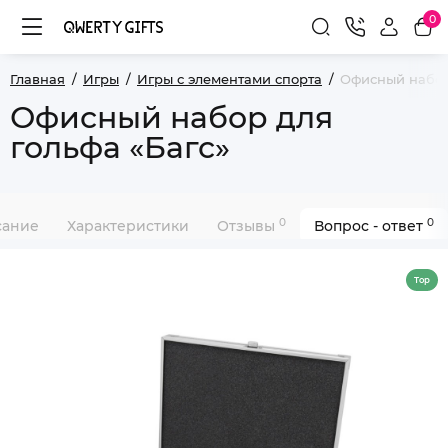
0
Главная
Игры
Игры с элементами спорта
Офисный набор
Офисный набор для
гольфа «Багс»
0
0
сание
Характеристики
Отзывы
Вопрос - ответ
Top