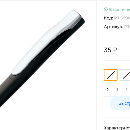
В наличии
Код:
PJ-589
Артикул:
PJ
35 ₽
Быст
Характерис