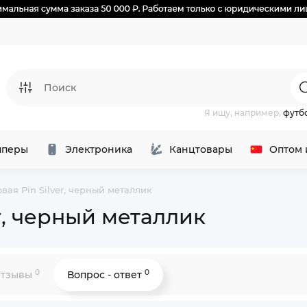
Я ищу, например,
футб
перы
Электроника
Канцтовары
Оптом 
вая Pin Silver, черный металлик
r, черный металлик
0
0
тзывы
Вопрос - ответ