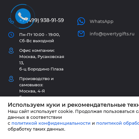
+7 (499) 938-91-59
WhatsApp
info@qwertygifts.ru
Пн-Пт 10:00 - 19:00,
Сб-Вс выходной
Офис компании:
Москва, Русаковская
13,
б-ц Бородино Плаза
Производство и
самовывоз:
Москва, 4-Я
Гражданская ул, д.
33/1 стр. 2
Используем куки и рекомендательные тех
Наш сайт использует cookie. Продолжая пользоваться 
данных в соответствии
с
политикой конфиденциальности
и
политикой обрабо
обработку таких данных.
QWERTYGIFTS © 2026