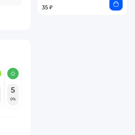
35 ₽
5
0%