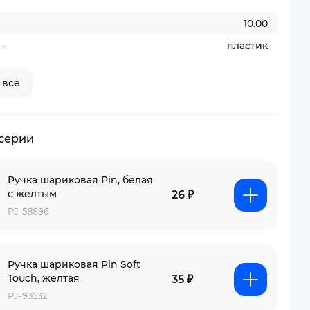
10.00
-
пластик
 все
 серии
Ручка шариковая Pin, белая
с желтым
26 ₽
PJ-58896
Ручка шариковая Pin Soft
Touch, желтая
35 ₽
PJ-93532