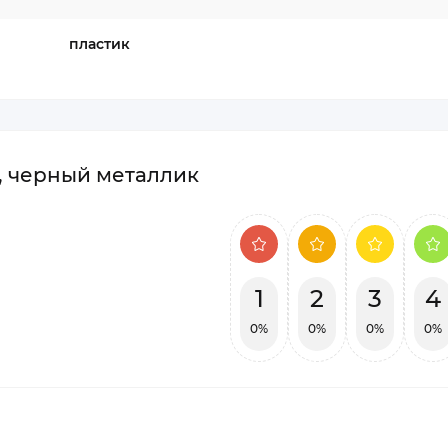
пластик
r, черный металлик
1
2
3
4
0%
0%
0%
0%