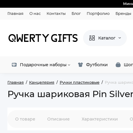
Главная
О нас
Контакты
Блог
Портфолио
Бренды
Каталог
Подарочные наборы
Футболки
Шоп
Главная
Канцелярия
Ручки пластиковые
Ручка шарико
Ручка шариковая Pin Silve
О товаре
Описание
Характеристики
О