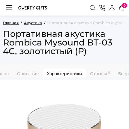
0
Главная
Акустика
Портативная акустика Rombica Mysound B
Портативная акустика
Rombica Mysound BT-03
4C, золотистый (Р)
0
варе
Описание
Характеристики
Отзывы
Вопр