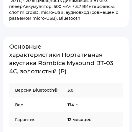
120 Гц - 20 кГцМощность динамиков: 3 ВтMP3
плеерАккумулятор: 500 мАч / 3.7 ВИнтерфейсы:
слот microSD, micro-USB, аудиовход (совмещен с
разъемом micro-USB), Bluetooth
Основные
характеристики Портативная
акустика Rombica Mysound BT-03
4C, золотистый (Р)
Версия Bluetooth®
3.0
Вес
174 г.
Гарантия
12 месяцев