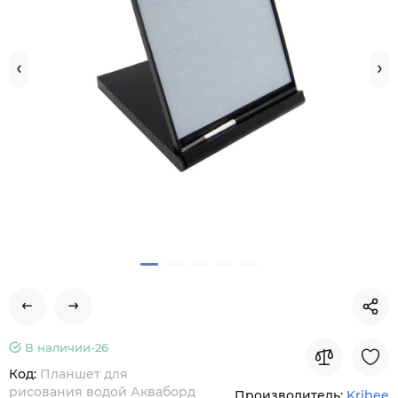
В наличии-
26
Код:
Планшет для
рисования водой Акваборд
Производитель:
Kribee