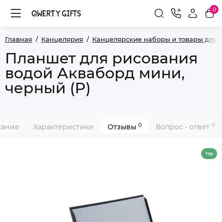
0
Главная
Канцелярия
Канцелярские наборы и товары для 
Планшет для рисования
водой Акваборд мини,
черный (P)
0
0
сание
Характеристики
Отзывы
Вопрос - ответ
Top