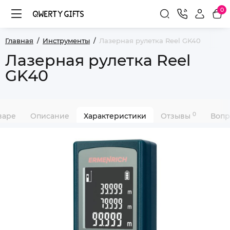
0
Главная
Инструменты
Лазерная рулетка Reel GK40
Лазерная рулетка Reel
GK40
0
варе
Описание
Характеристики
Отзывы
Вопр