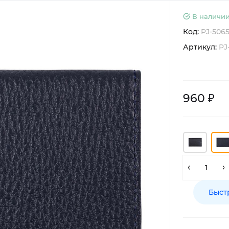
В наличии
Код:
PJ-506
Артикул:
PJ
960 ₽
Быст