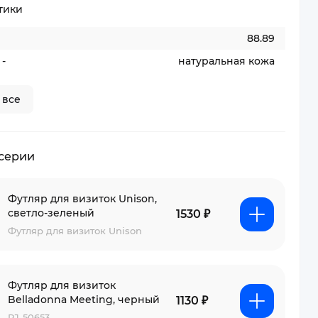
тики
88.89
-
натуральная кожа
 все
 серии
Футляр для визиток Unison,
светло-зеленый
1530 ₽
Футляр для визиток Unison
Футляр для визиток
Belladonna Meeting, черный
1130 ₽
PJ-50653