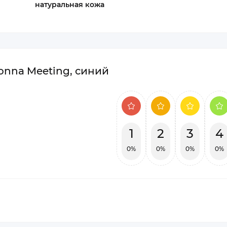
натуральная кожа
onna Meeting, синий
1
2
3
4
0%
0%
0%
0%