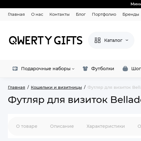
Главная
О нас
Контакты
Блог
Портфолио
Бренды
Каталог
Подарочные наборы
Футболки
Шоп
Главная
Кошельки и визитницы
Футляр для визиток Bel
Футляр для визиток Bella
О товаре
Описание
Характеристики
О