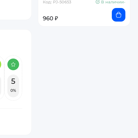
Код: PJ-50653
В наличии-
960 ₽
5
0%