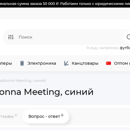
Я ищу, например,
футб
перы
Электроника
Канцтовары
Оптом 
ladonna Meeting, синий
donna Meeting, синий
0
0
тзывы
Вопрос - ответ