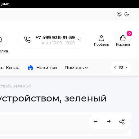
0
+7 499 938-91-59
пн-пт 10:00 - 19:00
Профиль
Корзина
олка
из Китая
Новинки
Помощь
1/2
твом, зеленый
устройством, зеленый