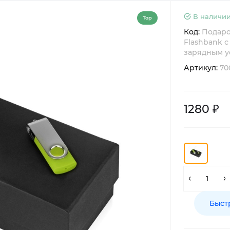
В наличии
Top
Код:
Подаро
Flashbank 
зарядным у
Артикул:
70
1280 ₽
Быст