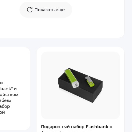
Показать еще
 и
bank" и
ройством
ебек»
Набор
гой
Подарочный набор Flashbank с