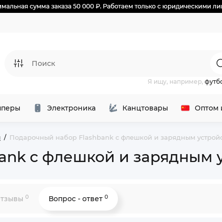
Я ищу, например,
футб
перы
Электроника
Канцтовары
Оптом 
ы
Подарочный набор Flashbank с флешкой и зарядным устройс
ank с флешкой и зарядным 
0
0
тзывы
Вопрос - ответ