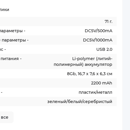
тики
71 г.
параметры -
DC5V/500mA
 параметры -
DC5V/1000mA
с -
USB 2.0
питания -
Li-polymer (литий-
полимерный) аккумулятор
8Gb, 16,7 х 7,6 х 6,3 см
2200 mAh
-
пластик/металл
зеленый/белый/серебристый
 все