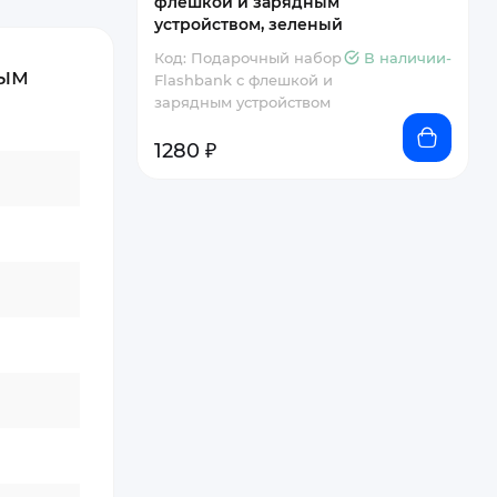
флешкой и зарядным
устройством, зеленый
Код: Подарочный набор
В наличии-
ным
Flashbank с флешкой и
зарядным устройством
1280 ₽