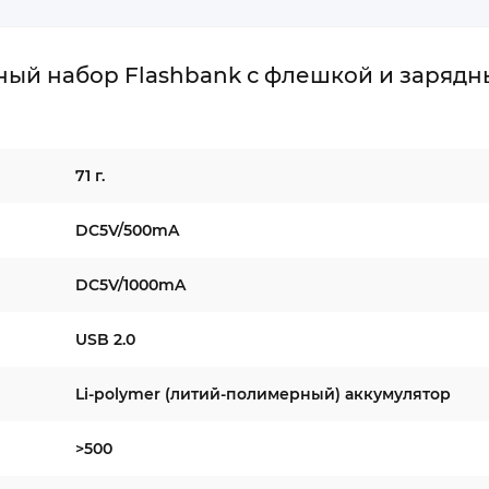
ый набор Flashbank с флешкой и заряд
71 г.
DC5V/500mA
DC5V/1000mA
USB 2.0
Li-polymer (литий-полимерный) аккумулятор
>500