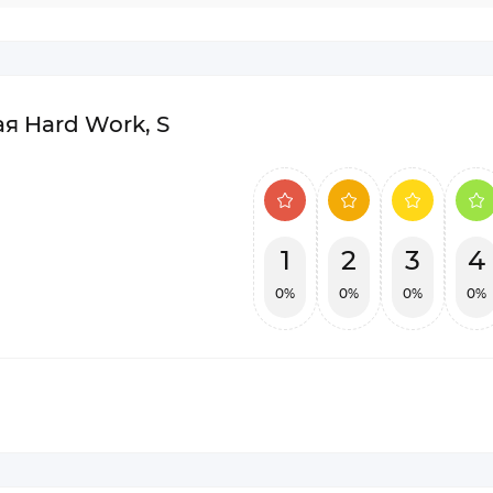
 Hard Work, S
1
2
3
4
0%
0%
0%
0%