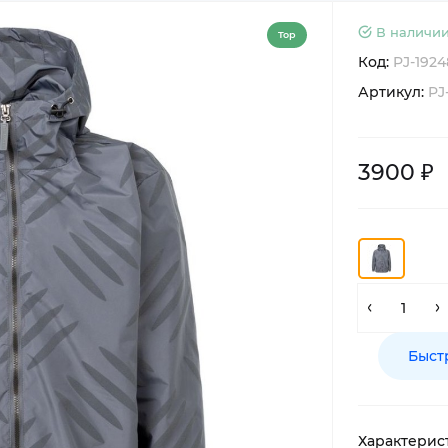
В наличии
Top
Код:
PJ-1924
Артикул:
PJ-
3900 ₽
Быст
Характерис