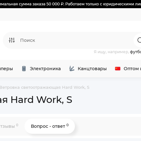
Я ищу, например,
футб
перы
Электроника
Канцтовары
Оптом 
Ветровка светоотражающая Hard Work, S
я Hard Work, S
0
0
тзывы
Вопрос - ответ