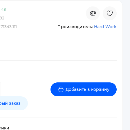
-
18
82
71343.111
Производитель:
Hard Work
Добавить в корзину
рый заказ
тики