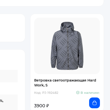
Ветровка светоотражающая Hard
Work, S
Код: PJ-192482
В наличии-
%,
3900 ₽