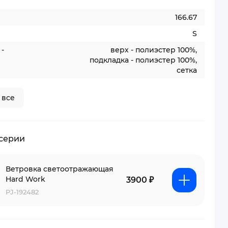
166.67
S
-
верх - полиэстер 100%,
подкладка - полиэстер 100%,
сетка
 все
 серии
Ветровка светоотражающая
Hard Work
3900 ₽
PJ-192482