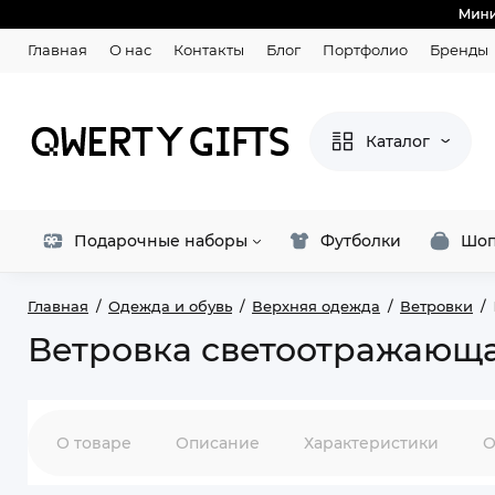
Главная
О нас
Контакты
Блог
Портфолио
Бренды
Каталог
Подарочные наборы
Футболки
Шоп
Главная
Одежда и обувь
Верхняя одежда
Ветровки
Ветровка светоотражающа
О товаре
Описание
Характеристики
О