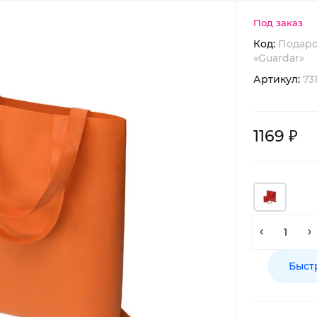
Под заказ
Код:
Подаро
«Guardar»
Артикул:
731
1169 ₽
Быст