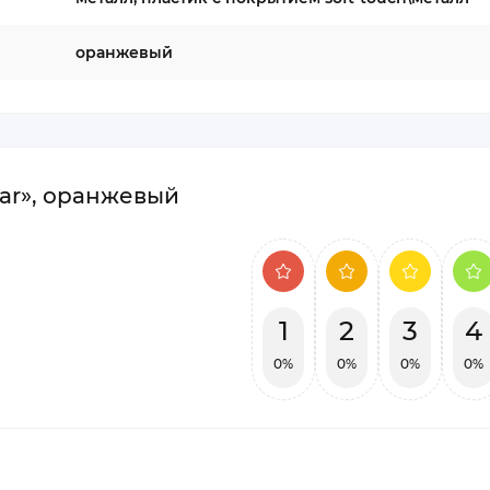
оранжевый
ar», оранжевый
1
2
3
4
0%
0%
0%
0%