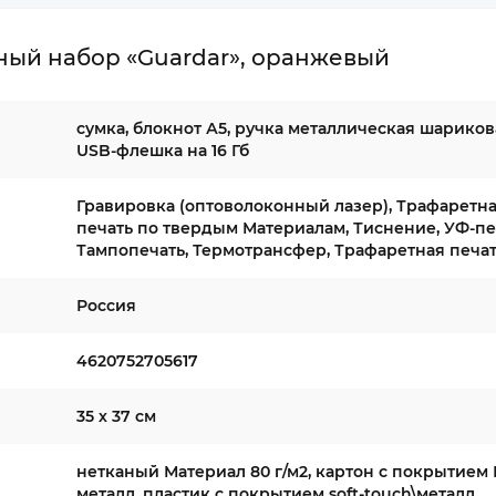
ый набор «Guardar», оранжевый
сумка, блокнот А5, ручка металлическая шариков
USB-флешка на 16 Гб
Гравировка (оптоволоконный лазер), Трафаретн
печать по твердым Материалам, Тиснение, УФ-пе
Тампопечать, Термотрансфер, Трафаретная печа
Россия
4620752705617
35 х 37 см
нетканый Материал 80 г/м2, картон с покрытием 
металл, пластик с покрытием soft-touch\металл