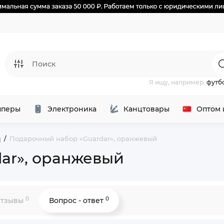
Я ищу, например,
футб
перы
Электроника
Канцтовары
Оптом 
ы
Подарочный набор «Guardar», оранжевый
ar», оранжевый
0
0
тзывы
Вопрос - ответ