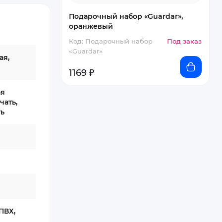
Подарочный набор «Guardar»,
оранжевый
Код: Подарочный набор
Под заказ
«Guardar»
ая,
1169 ₽
ая
чать,
ть
ПВХ,