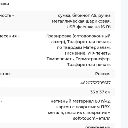
тики
ость -
сумка, блокнот А5, ручка
металлическая шариковая,
USB-флешка на 16 Гб
несения -
Гравировка (оптоволоконный
лазер), Трафаретная печать
по твердым Материалам,
Тиснение, УФ-печать,
Тампопечать, Термотрансфер,
Трафаретная печать
ство -
Россия
 -
4620752705617
35 х 37 см
-
нетканый Материал 80 г/м2,
картон с покрытием ПВХ,
металл, пластик с покрытием
soft-touch\металл
оранжевый