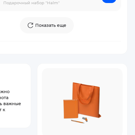
Подарочный набор "Halm"
Показать еще
ожно
нота
ть важные
т к