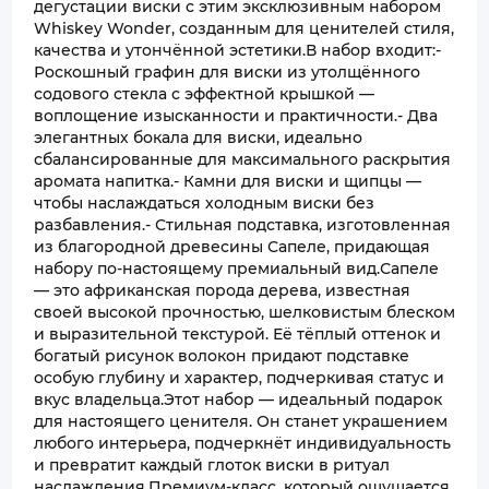
дегустации виски с этим эксклюзивным набором
Whiskey Wonder, созданным для ценителей стиля,
качества и утончённой эстетики.В набор входит:-
Роскошный графин для виски из утолщённого
содового стекла с эффектной крышкой —
воплощение изысканности и практичности.- Два
элегантных бокала для виски, идеально
сбалансированные для максимального раскрытия
аромата напитка.- Камни для виски и щипцы —
чтобы наслаждаться холодным виски без
разбавления.- Стильная подставка, изготовленная
из благородной древесины Сапеле, придающая
набору по-настоящему премиальный вид.Сапеле
— это африканская порода дерева, известная
своей высокой прочностью, шелковистым блеском
и выразительной текстурой. Её тёплый оттенок и
богатый рисунок волокон придают подставке
особую глубину и характер, подчеркивая статус и
вкус владельца.Этот набор — идеальный подарок
для настоящего ценителя. Он станет украшением
любого интерьера, подчеркнёт индивидуальность
и превратит каждый глоток виски в ритуал
наслаждения.Премиум-класс, который ощущается