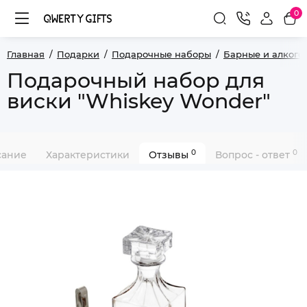
0
Главная
Подарки
Подарочные наборы
Барные и алкого
Подарочный набор для
виски "Whiskey Wonder"
0
0
сание
Характеристики
Отзывы
Вопрос - ответ