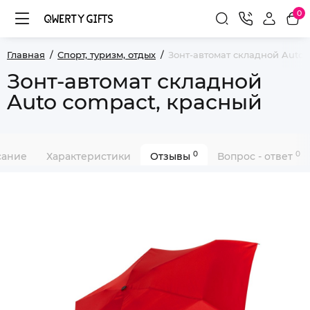
0
Главная
Спорт, туризм, отдых
Зонт-автомат складной Auto 
Зонт-автомат складной
Auto compact, красный
0
0
сание
Характеристики
Отзывы
Вопрос - ответ