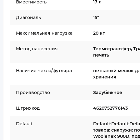
Вместимость
17 л
Диагональ
15"
Максимальная нагрузка
20 кг
Метод нанесения
Термотрансфер, Тр
печать
Наличие чехла/футляра
нетканый мешок д
хранения
Производство
Зарубежное
Штрихкод
4620752776143
Default
Default:Default:Def
товара: снаружи: п
Woolenex 900D, под