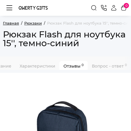
0
Главная
Рюкзаки
Рюкзак Flash для ноутбука 15'', темно-си
Рюкзак Flash для ноутбука
15'', темно-синий
0
0
сание
Характеристики
Отзывы
Вопрос - ответ