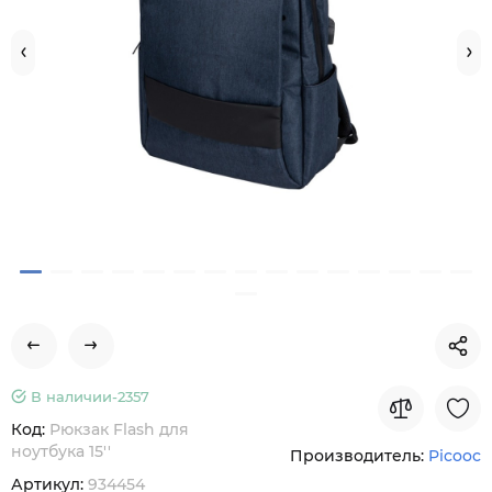
В наличии-
2357
Код:
Рюкзак Flash для
ноутбука 15''
Производитель:
Picooc
Артикул:
934454