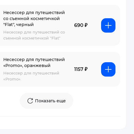
Несессер для путешествий
со съемной косметичкой
"Flat", черный
690 ₽
Несессер для путешествий со
съемной косметичкой "Flat"
Несессер для путешествий
«Promo», оранжевый
1157 ₽
Несессер для путешествий
«Promo»
Показать еще