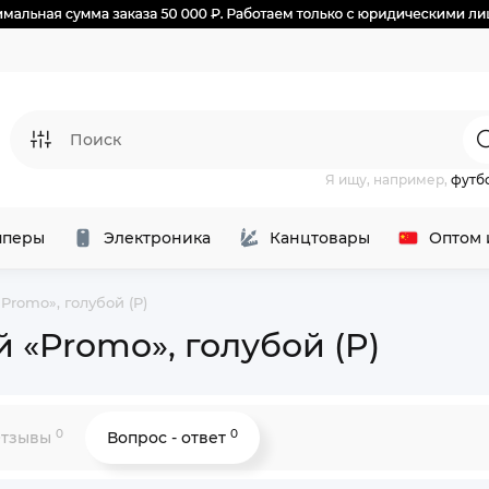
Я ищу, например,
футб
перы
Электроника
Канцтовары
Оптом 
Promo», голубой (P)
 «Promo», голубой (P)
0
0
тзывы
Вопрос - ответ