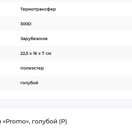
Термотрансфер
300D
Зарубежное
22,5 x 16 x 7 см
полиэстер
голубой
«Promo», голубой (P)