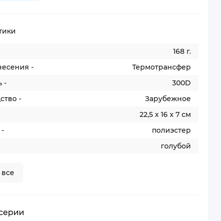
тики
168 г.
несения -
Термотрансфер
 -
300D
ство -
Зарубежное
22,5 x 16 x 7 см
-
полиэстер
голубой
 все
 серии