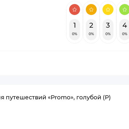
1
2
3
4
0%
0%
0%
0%
я путешествий «Promo», голубой (P)