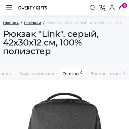
0
Главная
Рюкзаки
Рюкзак "Link", cерый, 42х30х12 см, 100% 
Рюкзак "Link", cерый,
42х30х12 см, 100%
полиэстер
0
0
сание
Характеристики
Отзывы
Вопрос - ответ