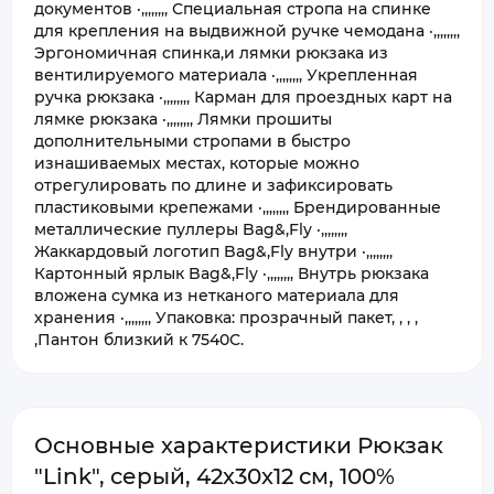
документов ·,,,,,,,, Специальная стропа на спинке
для крепления на выдвижной ручке чемодана ·,,,,,,,,
Эргономичная спинка,и лямки рюкзака из
вентилируемого материала ·,,,,,,,, Укрепленная
ручка рюкзака ·,,,,,,,, Карман для проездных карт на
лямке рюкзака ·,,,,,,,, Лямки прошиты
дополнительными стропами в быстро
изнашиваемых местах, которые можно
отрегулировать по длине и зафиксировать
пластиковыми крепежами ·,,,,,,,, Брендированные
металлические пуллеры Bag&,Fly ·,,,,,,,,
Жаккардовый логотип Bag&,Fly внутри ·,,,,,,,,
Картонный ярлык Bag&,Fly ·,,,,,,,, Внутрь рюкзака
вложена сумка из нетканого материала для
хранения ·,,,,,,,, Упаковка: прозрачный пакет, , , ,
,Пантон близкий к 7540С.
Основные характеристики Рюкзак
"Link", cерый, 42х30х12 см, 100%