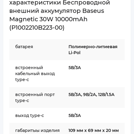
характеристики Беспроводной
внешний аккумулятор Baseus
Magnetic 30W 10000mAh
(P1002210B223-00)
батарея
Полимерно-литиевая
Li-Pol
встроенный
5В/3A
кабельный выход
type-c
встроенный порт
5В/3А, 9В/2А, 12В/1.5А
type-c
выход type-c
5В/3A
габаритыы изделия
109 мм х 69 мм х 20 мм