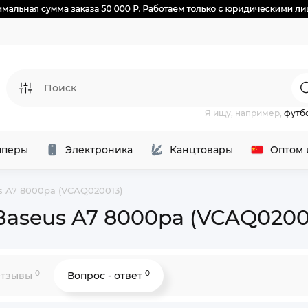
Я ищу, например,
футб
перы
Электроника
Канцтовары
Оптом 
 A7 8000pa (VCAQ020013)
aseus A7 8000pa (VCAQ0200
0
0
тзывы
Вопрос - ответ