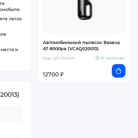
ти
томобиля.
ете легко
ное
Автомобильный пылесос Baseus
A7 8000pa (VCAQ020013)
 места и
Код: QG-00044
В наличии-
12700 ₽
20013)