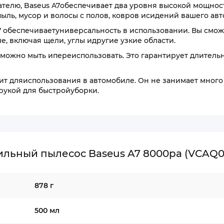
телю, Baseus A7обеспечивает два уровня высокой мощнос
ыль, мусор и волосы с полов, ковров исидений вашего ав
обеспечиваетуниверсальность в использовании. Вы смож
, включая щели, углы идругие узкие области.
 можно мыть ипереиспользовать. Это гарантирует длитель
дит дляиспользования в автомобиле. Он не занимает много
 рукой для быстройуборки.
льный пылесос Baseus A7 8000pa (VCAQ0
878 г
500 мл