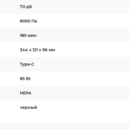
70 дБ
8000 Па
180 мин
344 x 121 x 96 мм
Type-C
85 Вт
HEPA
черный