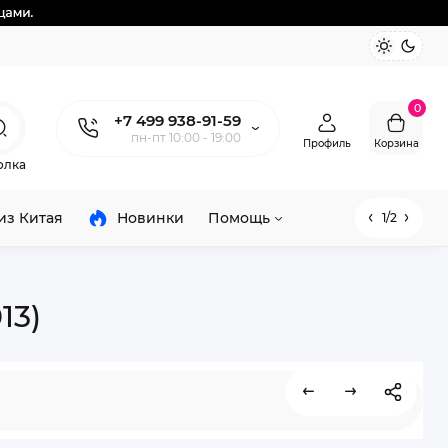
0
+7 499 938-91-59
пн-пт 10:00 - 19:00
Профиль
Корзина
олка
из Китая
Новинки
Помощь
1/2
13)