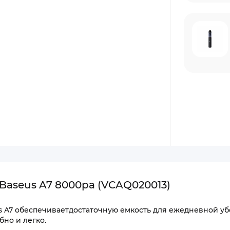
aseus A7 8000pa (VCAQ020013)
s A7 обеспечиваетдостаточную емкость для ежедневной уб
но и легко.