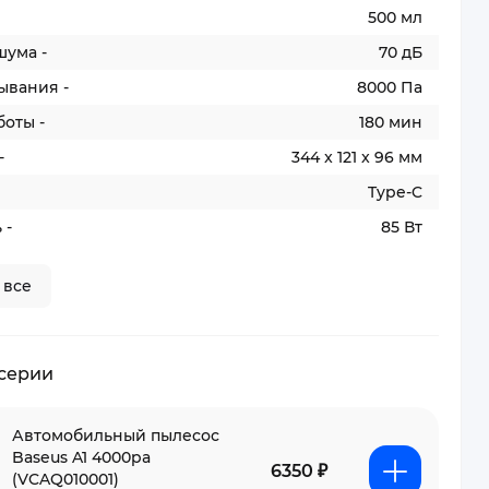
500 мл
шума -
70 дБ
ывания -
8000 Па
оты -
180 мин
-
344 x 121 x 96 мм
Type-C
 -
85 Вт
 все
 серии
Автомобильный пылесос
Baseus A1 4000pa
6350 ₽
(VCAQ010001)