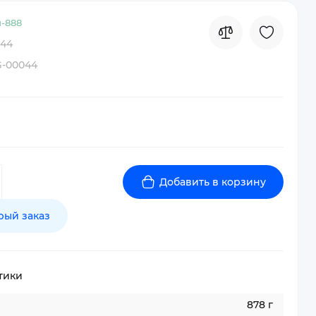
-
888
44
-00044
Добавить в корзину
рый заказ
тики
878 г