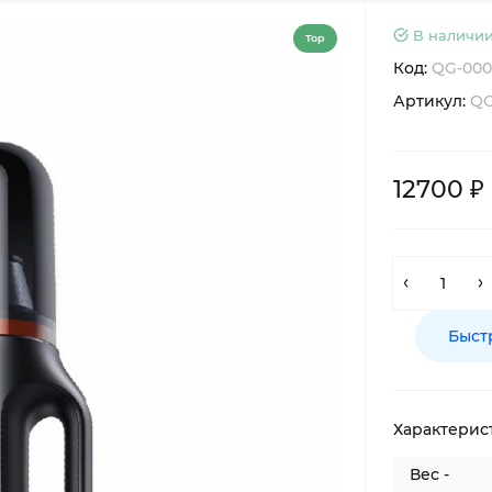
В наличии
Top
Код:
QG-000
Артикул:
QG
12700 ₽
Быст
Характерис
Вес -