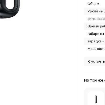
Объем -
Уровень 
cила всас
Время раб
габариты 
зарядка -
Мощность
Смотреть
Из той же