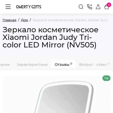
0
Главная
Дом
Зеркало косметическое Xiaomi Jordan Judy Tri-
Зеркало косметическое
Xiaomi Jordan Judy Tri-
color LED Mirror (NV505)
0
0
сание
Характеристики
Отзывы
Вопрос - ответ
Top