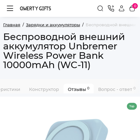
0
Главная
Зарядки и аккумуляторы
Беспроводной внешний а
Беспроводной внешний
аккумулятор Unbremer
Wireless Power Bank
10000mAh (WC-11)
0
0
еристики
Конструктор
Отзывы
Вопрос - ответ
Top