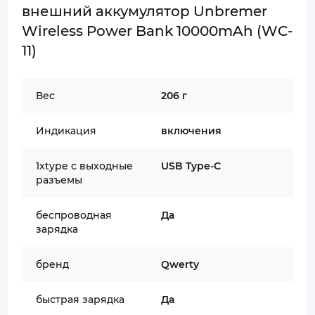
внешний аккумулятор Unbremer
Wireless Power Bank 10000mAh (WC-
11)
Вес
206 г
Индикация
включения
1хtype c выходные
USB Type-С
разъемы
беспроводная
Да
зарядка
бренд
Qwerty
быстрая зарядка
Да